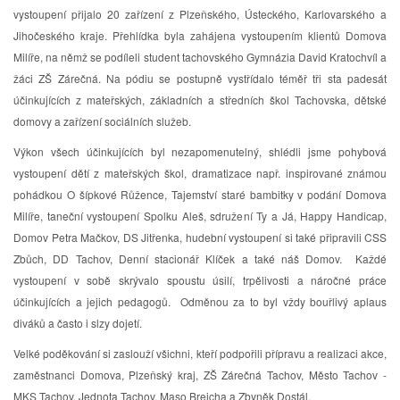
vystoupení přijalo 20 zařízení z Plzeňského, Ústeckého, Karlovarského a
Jihočeského kraje. Přehlídka byla zahájena vystoupením klientů Domova
Milíře, na němž se podíleli student tachovského Gymnázia David Kratochvíl a
žáci ZŠ Zárečná. Na pódiu se postupně vystřídalo téměř tři sta padesát
účinkujících z mateřských, základních a středních škol Tachovska, dětské
domovy a zařízení sociálních služeb.
Výkon všech účinkujících byl nezapomenutelný, shlédli jsme pohybová
vystoupení dětí z mateřských škol, dramatizace např. inspirované známou
pohádkou O šípkové Růžence, Tajemství staré bambitky v podání Domova
Milíře, taneční vystoupení Spolku Aleš, sdružení Ty a Já, Happy Handicap,
Domov Petra Mačkov, DS Jitřenka, hudební vystoupení si také připravili CSS
Zbůch, DD Tachov, Denní stacionář Klíček a také náš Domov. Každé
vystoupení v sobě skrývalo spoustu úsilí, trpělivosti a náročné práce
účinkujících a jejich pedagogů. Odměnou za to byl vždy bouřlivý aplaus
diváků a často i slzy dojetí.
Velké poděkování si zaslouží všichni, kteří podpořili přípravu a realizaci akce,
zaměstnanci Domova, Plzeňský kraj, ZŠ Zárečná Tachov, Město Tachov -
MKS Tachov, Jednota Tachov, Maso Brejcha a Zbyněk Dostál.