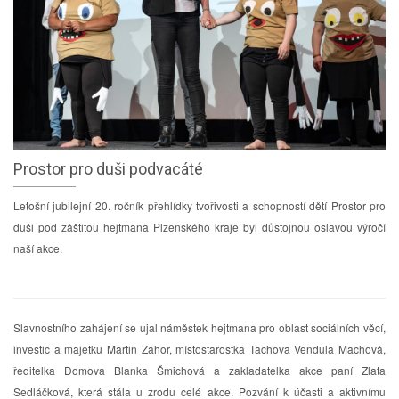
Prostor pro duši podvacáté
Letošní jubilejní 20. ročník přehlídky tvořivosti a schopností dětí Prostor pro
duši pod záštitou hejtmana Plzeňského kraje byl důstojnou oslavou výročí
naší akce.
Slavnostního zahájení se ujal náměstek hejtmana pro oblast sociálních věcí,
investic a majetku Martin Záhoř, místostarostka Tachova Vendula Machová,
ředitelka Domova Blanka Šmichová a zakladatelka akce paní Zlata
Sedláčková, která stála u zrodu celé akce. Pozvání k účasti a aktivnímu